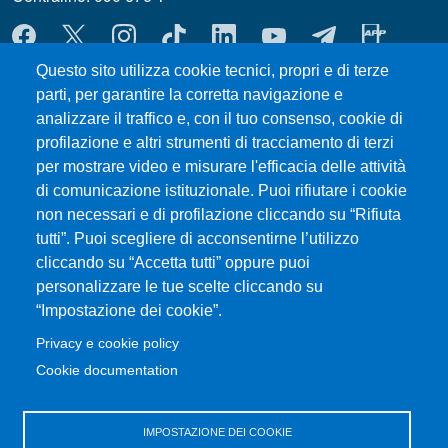
MENÙ SOCIAL
Questo sito utilizza cookie tecnici, propri e di terze
parti, per garantire la corretta navigazione e
MENÙ FOOTER 1
Esami
analizzare il traffico e, con il tuo consenso, cookie di
Modulistica
profilazione e altri strumenti di tracciamento di terzi
Prenotazione Aule e Laboratori Didattici
per mostrare video e misurare l'efficacia delle attività
Dove ci trovi
di comunicazione istituzionale. Puoi rifiutare i cookie
ERASMUS
non necessari e di profilazione cliccando su “Rifiuta
tutti”. Puoi scegliere di acconsentirne l’utilizzo
Sedute dei Consigli
cliccando su “Accetta tutti” oppure puoi
Studenti UNIME
personalizzare le tue scelte cliccando su
Valutazione della Didattica
“Impostazione dei cookie”.
Privacy e cookie policy
MENÙ FOOTER 2
TIROCINIO
Cookie documentation
Presentazione istanze attestazioni di frequenza
Attività didattiche a scelta dello studente
IMPOSTAZIONE DEI COOKIE
UniMeSTONE