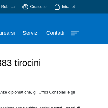
tiche
io
Rubrica
Cruscotto
Intranet
urearsi
Servizi
Contatti
3 tirocini
ze diplomatiche, gli Uffici Consolari e gli