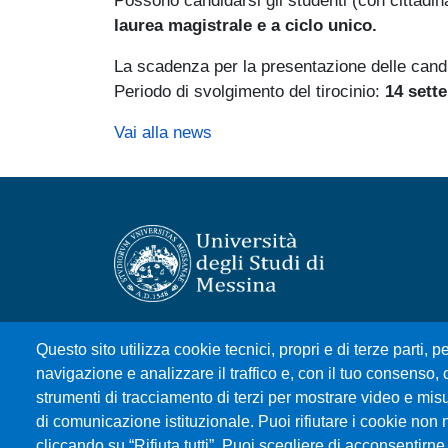
Possono candidarsi gli studenti (con cittadinan
laurea magistrale e a ciclo unico.
La scadenza per la presentazione delle cand
Periodo di svolgimento del tirocinio:
14 sett
Vai alla news
Università degli Studi di Messina
Questo sito utilizza cookie tecnici, propri e di terze parti, pe
Piazza Pugliatti, 1 - 98122 Messina
navigazione e analizzare il traffico e, con il tuo consenso, c
Cod. Fiscale 80004070837
strumenti di tracciamento di terzi per mostrare video e misura
P.IVA 00724160833
di comunicazione istituzionale. Puoi rifiutare i cookie non 
Centralino: 090 676 1
cliccando su “Rifiuta tutti”. Puoi scegliere di acconsentirne 