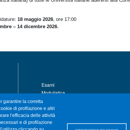
za italiana) di tutte le Università italiane aderenti alla Conv
idature:
18 maggio 2026
, ore 17:00
embre – 14 dicembre 2026.
MENÙ FOOTER 1
Esami
Modulistica
Prenotazione Aule e Laboratori Didattici
r garantire la corretta
Dove ci trovi
ookie di profilazione e altri
re l'efficacia delle attività
ERASMUS
necessari e di profilazione
Sedute dei Consigli
l’utilizzo cliccando su