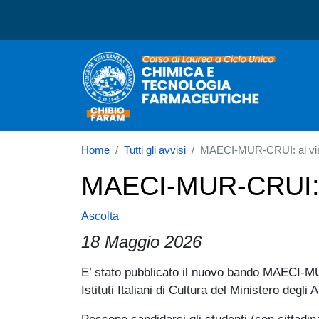
Corso di laurea in Chimi
Home
Tutti gli avvisi
MAECI-MUR-CRUI: al via i
MAECI-MUR-CRUI: al
Ascolta
18 Maggio 2026
Paragrafo
E’ stato pubblicato il nuovo bando MAECI
Istituti Italiani di Cultura del Ministero degli A