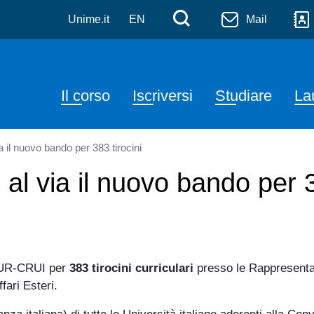
ca e Tecnologia Farmaceu
Salta al contenuto principale
Menù di serviz
Cerca
Unime.it
EN
Mail
Navigazione principale
Il corso
Iscriversi
Studiare
La
l nuovo bando per 383 tirocini
 via il nuovo bando per 38
-MUR-CRUI per
383 tirocini curriculari
presso le Rappresentan
ffari Esteri.