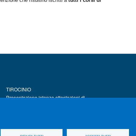
enzione che risultino iscritti a
tutti i corsi di
MENÙ FOOTER 2
TIROCINIO
Presentazione istanze attestazioni di
frequenza
Attività didattiche a scelta dello studente
UniMeSTONE
Riconoscimento CFU per Abilità